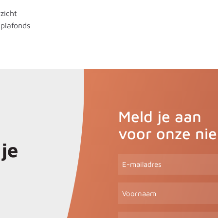
zicht
 plafonds
Meld je aan
voor onze ni
je
E-
mailadres
(Vereist)
Voornaam