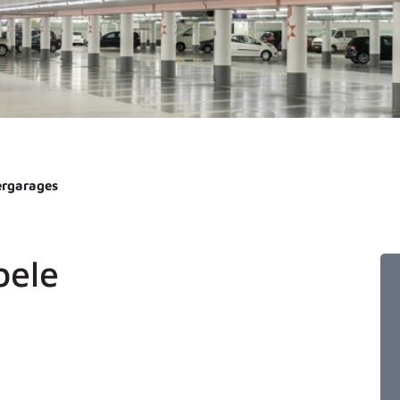
ergarages
bele