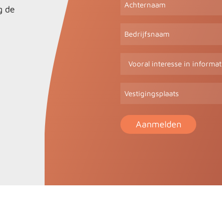
Achternaam
g de
Bedrijfsnaam
Vooral
interesse
in
Vestigingsplaats
informatie
over
(Vereist)