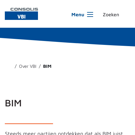
Ga naar de inhoud
Menu
Over VBI
BIM
BIM
Steeds meer partijen ontdekken dat als BIM juist