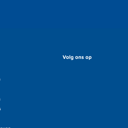
Volg ons op
n
s
s