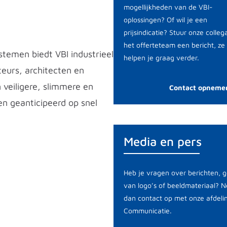
mogellijkheden van de VBI-
oplossingen? Of wil je een
prijsindicatie? Stuur onze colleg
het offerteteam een bericht, ze
stemen biedt VBI industrieel
helpen je graag verder.
urs, architecten en
 veiligere, slimmere en
Contact opneme
 geanticipeerd op snel
Media en pers
Heb je vragen over berichten, g
van logo’s of beeldmateriaal? 
dan contact op met onze afdeli
Communicatie.