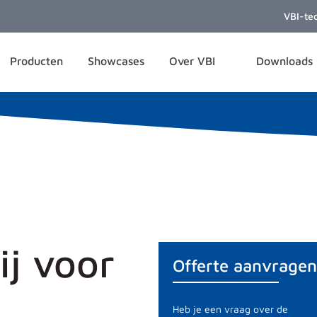
VBI-te
Producten
Showcases
Over VBI
Downloads
j voor
Offerte aanvragen
Heb je een vraag over de