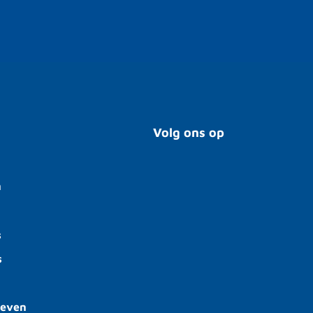
Volg ons op
n
s
s
ieven