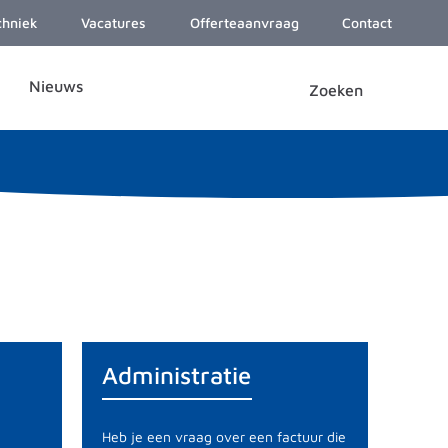
chniek
Vacatures
Offerteaanvraag
Contact
Nieuws
Administratie
Heb je een vraag over een factuur die