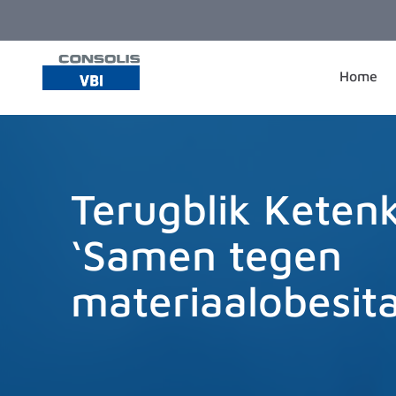
Ga naar de inhoud
Home
Terugblik Keten
‘Samen tegen
materiaalobesita