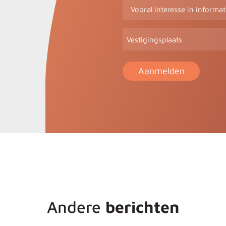
Vooral
interesse
in
Vestigingsplaats
informatie
over
(Vereist)
Andere
berichten