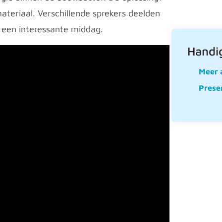
teriaal. Verschillende sprekers deelden
n een interessante middag.
Handig
Meer 
Presen