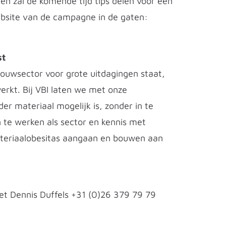
t en zal de komende tijd tips delen voor een
bsite van de campagne in de gaten:
st
bouwsector voor grote uitdagingen staat,
erkt. Bij VBI laten we met onze
r materiaal mogelijk is, zonder in te
n te werken als sector en kennis met
ateriaalobesitas aangaan en bouwen aan
et Dennis Duffels +31 (0)26 379 79 79