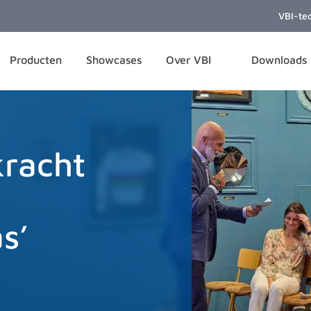
VBI-te
Producten
Showcases
Over VBI
Downloads
kracht
s’