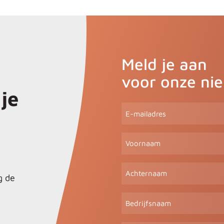
Meld je aan
voor onze ni
je
E-
mailadres
(Vereist)
Voornaam
Achternaam
g de
Bedrijfsnaam