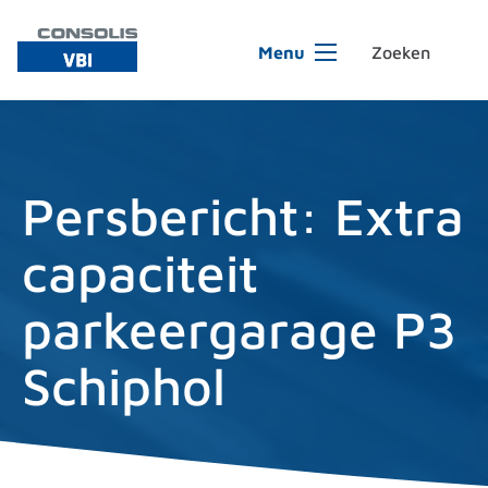
Ga naar de inhoud
Menu
Persbericht: Extra
capaciteit
parkeergarage P3
Schiphol