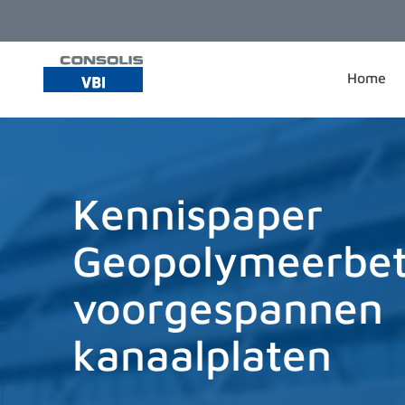
Ga naar de inhoud
Home
Kennispaper
Geopolymeerbet
voorgespannen
kanaalplaten