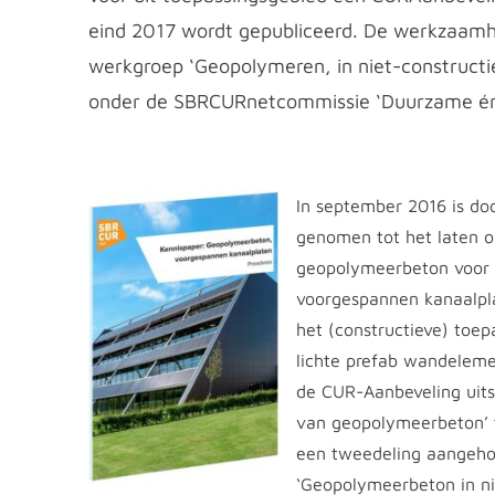
eind 2017 wordt gepubliceerd. De werkzaam
werkgroep ‘Geopolymeren, in niet-constructie
onder de SBRCURnetcommissie ‘Duurzame én 
In september 2016 is door
genomen tot het laten o
geopolymeerbeton voor c
voorgespannen kanaalpl
het (constructieve) toe
lichte prefab wandeleme
de CUR-Aanbeveling uits
van geopolymeerbeton’ t
een tweedeling aangehoud
‘Geopolymeerbeton in ni