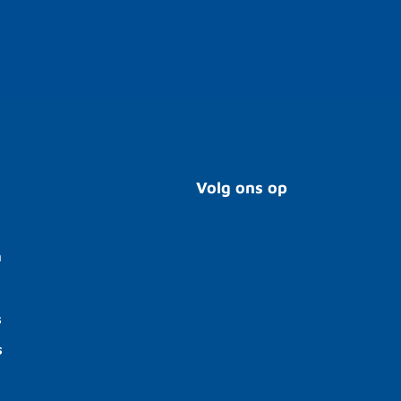
Volg ons op
n
s
s