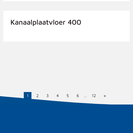
Kanaalplaatvloer 400
1
2
3
4
5
6
…
12
»