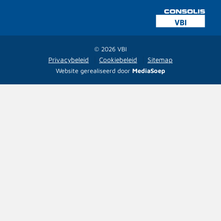
© 2026 VBI
Privacybeleid
Cookiebeleid
Sitemap
Website gerealiseerd door
MediaSoep