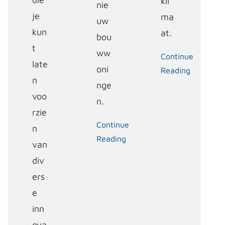
kli
nie
je
ma
uw
kun
at.
bou
t
ww
Continue
late
oni
Reading
n
nge
voo
n.
rzie
Continue
n
Reading
van
div
ers
e
inn
ova