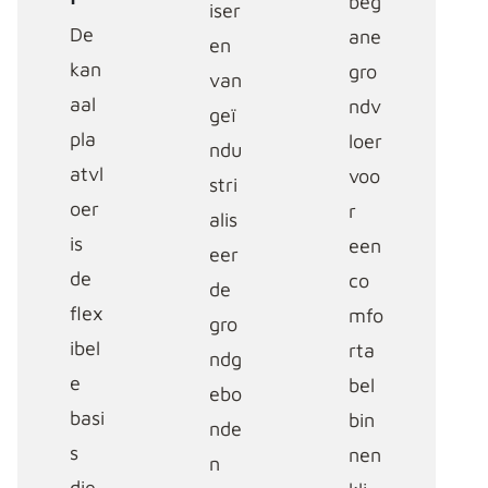
beg
iser
De
ane
en
kan
gro
van
aal
ndv
geï
pla
loer
ndu
atvl
voo
stri
oer
r
alis
is
een
eer
de
co
de
flex
mfo
gro
ibel
rta
ndg
e
bel
ebo
basi
bin
nde
s
nen
n
die