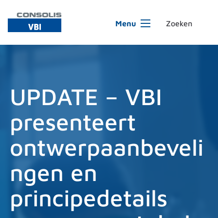
Ga naar de inhoud
Menu
UPDATE – VBI
presenteert
ontwerpaanbeveli
ngen en
principedetails