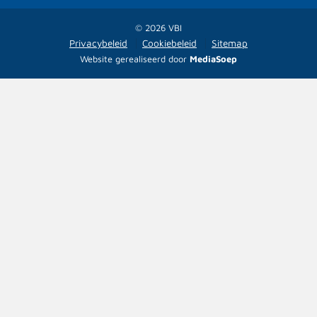
© 2026 VBI
Privacybeleid
Cookiebeleid
Sitemap
Website gerealiseerd door
MediaSoep