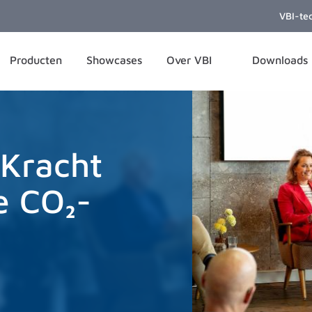
VBI-te
Producten
Showcases
Over VBI
Downloads
nKracht
e CO₂-