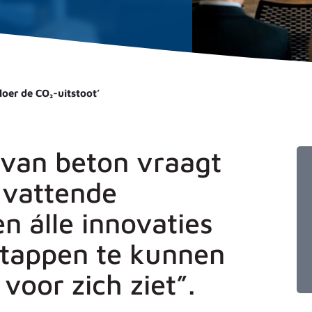
loer de CO₂-uitstoot’
van beton vraagt
mvattende
n álle innovaties
stappen te kunnen
 voor zich ziet”.