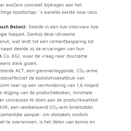
naar evoZero concreet bijdragen aan het
tige boodschap: ’s werelds eerste near-zero
osch Beton):
Deelde in een live-interview hoe
ie toepast. Dankzij deze ultrasone
enut, wat leidt tot een cementbesparing tot
rnaast deelde zij de ervaringen van hun
 & Co. KG), waar de vraag naar duurzame
ens sterk groeit.
teerde ACT, een grensverleggende, CO₂-arme
osteneffectief de koolstofvoetafdruk van
komt neer op een vermindering van 1,6 miljard
te stijging van de productiekosten, minimale
r concessies te doen aan de productkwaliteit.
VIE, een veelbelovend CO₂-arm bindmiddel.
ezamenlijke aanpak: om obstakels rondom
nel te overwinnen, is het delen van kennis en