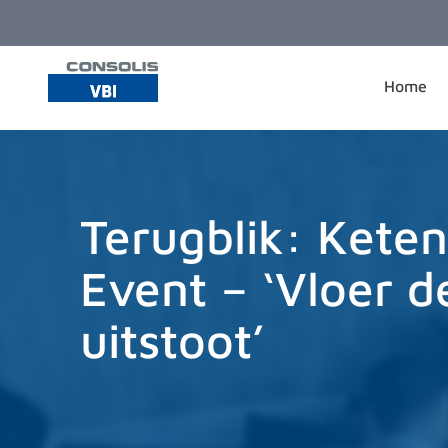
Ga naar de inhoud
Home
Terugblik: Kete
Event – ‘Vloer d
uitstoot’