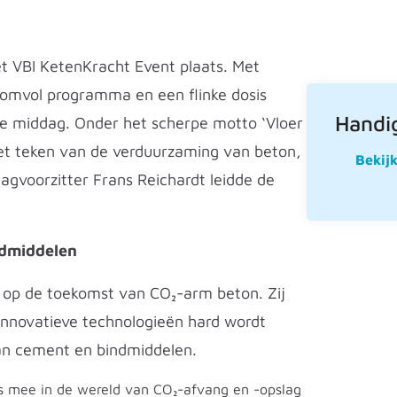
et VBI KetenKracht Event plaats. Met
omvol programma en een flinke dosis
Handig
de middag. Onder het scherpe motto ‘Vloer
 het teken van de verduurzaming van beton,
Bekij
agvoorzitter Frans Reichardt leidde de
ndmiddelen
ie op de toekomst van CO₂-arm beton. Zij
n innovatieve technologieën hard wordt
an cement en bindmiddelen.
mee in de wereld van CO₂-afvang en -opslag