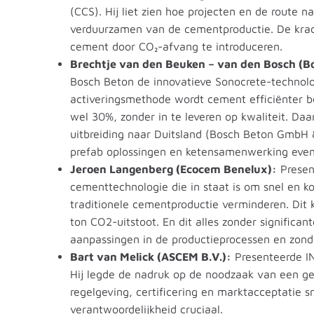
(CCS). Hij liet zien hoe projecten en de route 
verduurzamen van de cementproductie. De krach
cement door CO₂-afvang te introduceren.
Brechtje van den Beuken – van den Bosch (B
Bosch Beton de innovatieve Sonocrete-technolog
activeringsmethode wordt cement efficiënter b
wel 30%, zonder in te leveren op kwaliteit. Daa
uitbreiding naar Duitsland (Bosch Beton GmbH
prefab oplossingen en ketensamenwerking evene
Jeroen Langenberg (Ecocem Benelux):
Presen
cementtechnologie die in staat is om snel en k
traditionele cementproductie verminderen. Dit 
ton CO2-uitstoot. En dit alles zonder significan
aanpassingen in de productieprocessen en zonde
Bart van Melick (ASCEM B.V.):
Presenteerde IN
Hij legde de nadruk op de noodzaak van een g
regelgeving, certificering en marktacceptatie s
verantwoordelijkheid cruciaal.