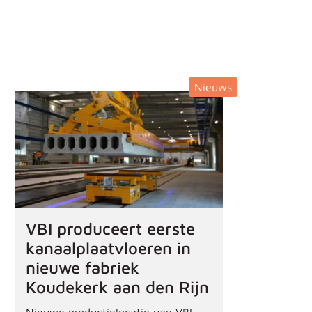
Nieuws
VBI produceert eerste
kanaalplaatvloeren in
nieuwe fabriek
Koudekerk aan den Rijn
Nieuwe productielocatie van VBI