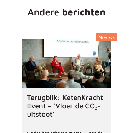
Andere
berichten
Nieuws
Terugblik: KetenKracht
Event – ‘Vloer de CO₂-
uitstoot’
Onder het scherpe motto ‘Vloer de