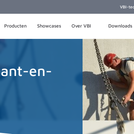
VBI-te
Producten
Showcases
Over VBI
Downloads
kant-en-