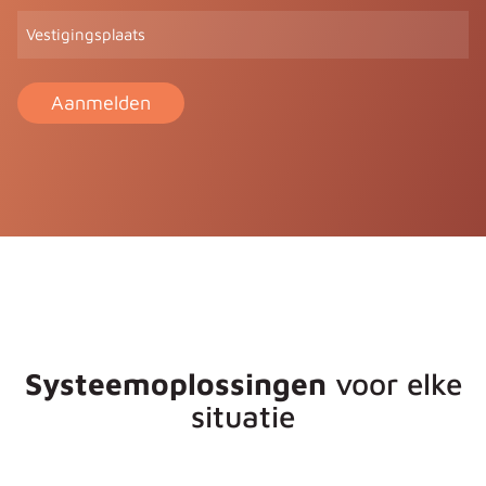
in
Vestigingsplaats
informatie
over
(Vereist)
Systeemoplossingen
voor elke
situatie