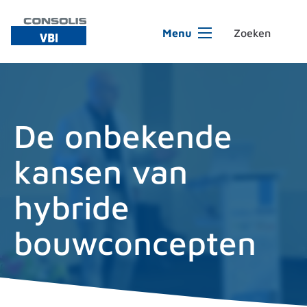
Ga naar de inhoud
Menu
De onbekende
kansen van
hybride
bouwconcepten