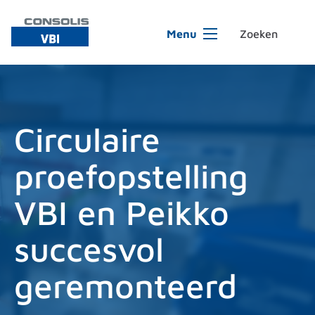
Ga naar de inhoud
Menu
Circulaire
proefopstelling
VBI en Peikko
succesvol
geremonteerd