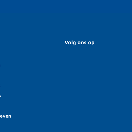
Volg ons op
n
s
s
ieven