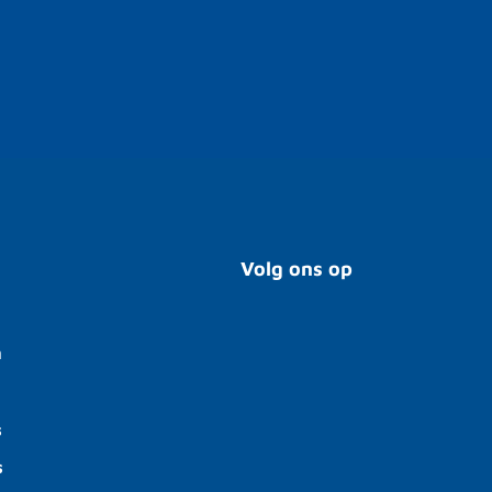
Volg ons op
n
s
s