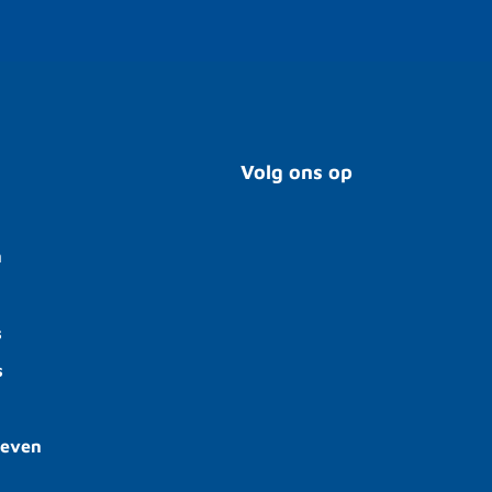
Volg ons op
n
s
s
ieven