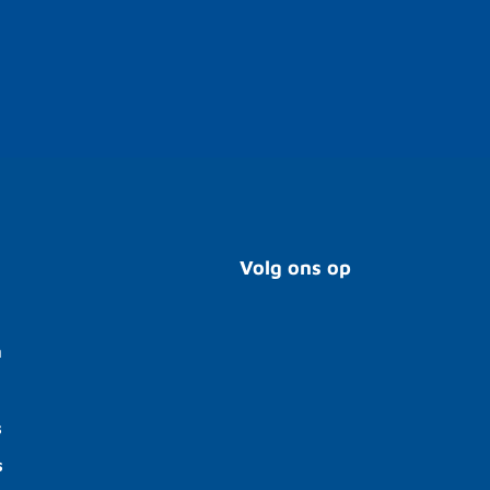
Volg ons op
n
s
s